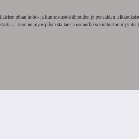
sista pihan hoito- ja kunnostustöistä:puiden ja pensaiden leikkauksista
osta... Teemme myös pihan stailausta esimerkiksi kiinteistön myyntiä t
Kukka-Valpuri
info@kukka-valpuri.com
044 5001978