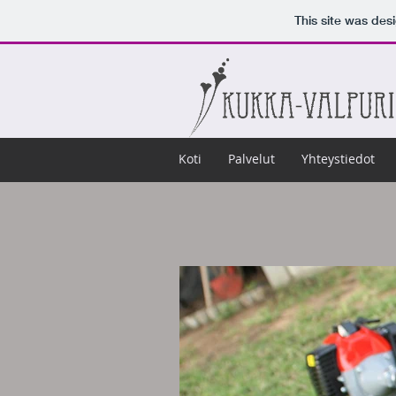
This site was des
Koti
Palvelut
Yhteystiedot