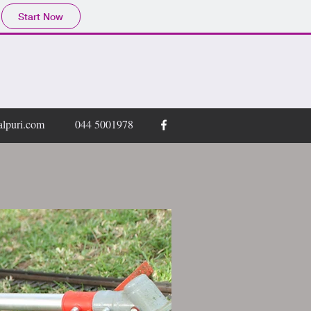
Start Now
lpuri.com
044 5001978