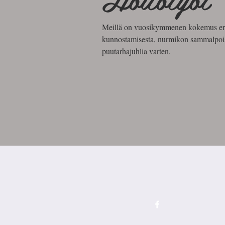
Meillä on vuosikymmenen kokemus erilai
kunnostamisesta, nurmikon sammalpoist
puutarhajuhlia varten.